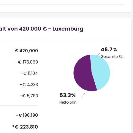
alt von 420.000 € - Luxemburg
46.7%
€ 420,000
Gesamte Steuer
-€ 175,069
-€ 11,104
-€ 4,233
53.3%
-€ 5,783
Nettolohn
-€ 196,190
*€ 223,810