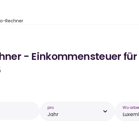
to-Rechner
chner - Einkommensteuer für
6
pro
Wo arbei
Jahr
Luxem