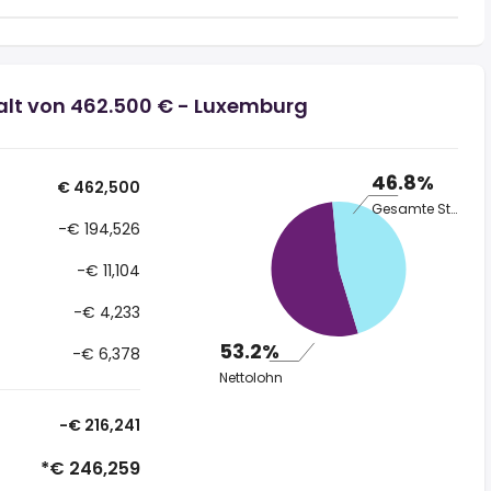
alt von 462.500 € - Luxemburg
46.8%
€ 462,500
Gesamte Steuer
-€ 194,526
-€ 11,104
-€ 4,233
53.2%
-€ 6,378
Nettolohn
-€ 216,241
*€ 246,259