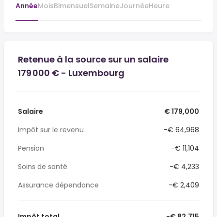
Année
Mois
Bimensuel
Semaine
Journée
Heure
Retenue à la source sur un salaire
179 000 € - Luxembourg
Salaire
€ 179,000
Impôt sur le revenu
-€ 64,968
Pension
-€ 11,104
Soins de santé
-€ 4,233
Assurance dépendance
-€ 2,409
Impôt total
-€ 82,715