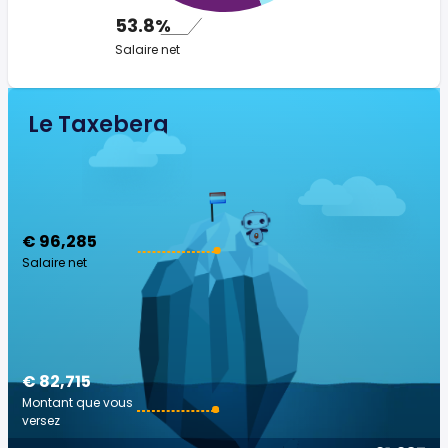
53.8%
Salaire net
Le Taxeberg
€ 96,285
Salaire net
€ 82,715
Montant que vous
versez