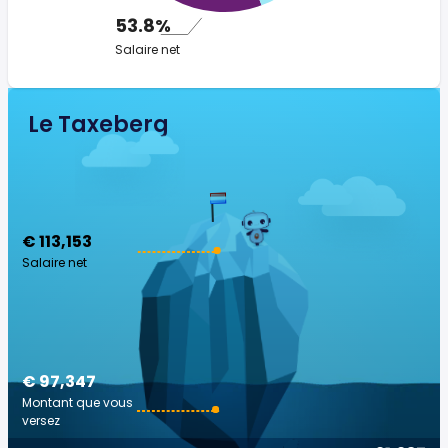
53.8%
Salaire net
Le Taxeberg
€ 113,153
Salaire net
€ 97,347
Montant que vous
versez