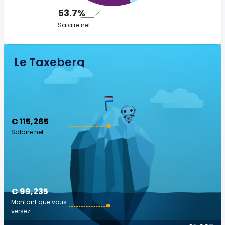
53.7%
Salaire net
Le Taxeberg
€ 115,265
Salaire net
€ 99,235
Montant que vous
versez