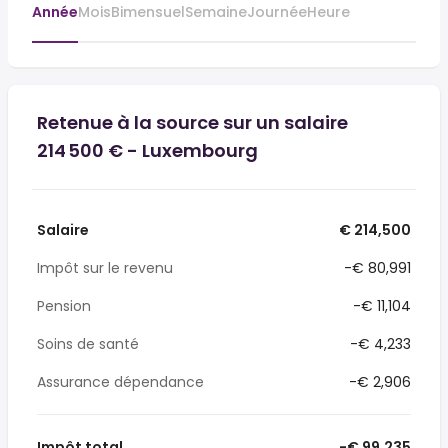
Année
Mois
Bimensuel
Semaine
Journée
Heure
Retenue à la source sur un salaire
214 500 € - Luxembourg
Salaire
€ 214,500
Impôt sur le revenu
-€ 80,991
Pension
-€ 11,104
Soins de santé
-€ 4,233
Assurance dépendance
-€ 2,906
Impôt total
-€ 99,235