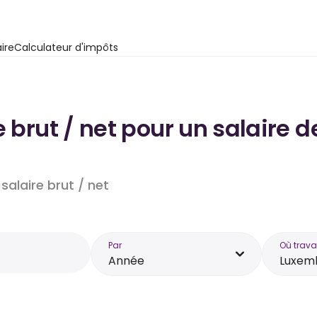
ire
Calculateur d'impôts
e brut / net pour un salaire
salaire brut / net
Par
Où trava
Année
Luxem