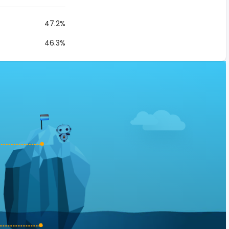
47.2%
46.3%