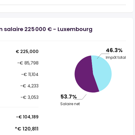
un salaire 225 000 € - Luxembourg
46.3%
€ 225,000
Impôt total
-€ 85,798
-€ 11,104
-€ 4,233
53.7%
-€ 3,053
Salaire net
-€ 104,189
*€ 120,811