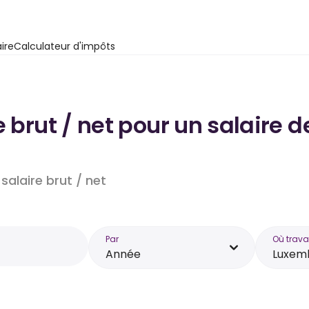
ire
Calculateur d'impôts
e brut / net pour un salaire
salaire brut / net
Par
Où trava
Année
Luxem