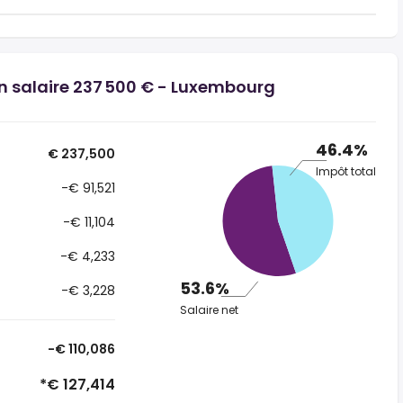
un salaire 237 500 € - Luxembourg
46.4%
€ 237,500
Impôt total
-€ 91,521
-€ 11,104
-€ 4,233
53.6%
-€ 3,228
Salaire net
-€ 110,086
*€ 127,414