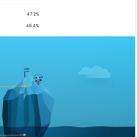
47.2%
46.4%