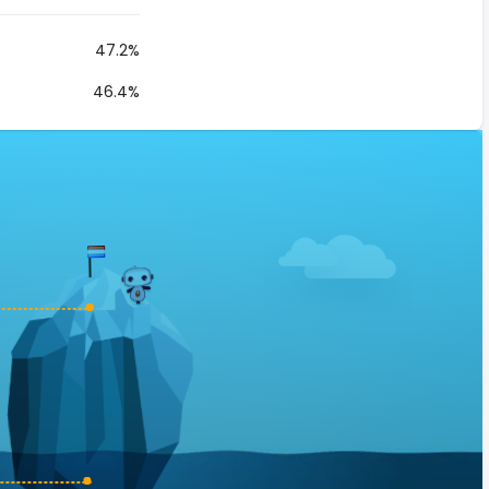
47.2%
46.4%