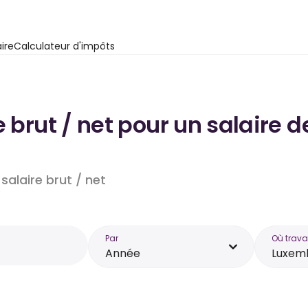
ire
Calculateur d'impôts
e brut / net pour un salaire
salaire brut / net
Par
Où trava
Année
Luxem