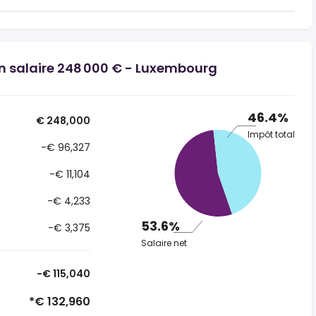
un salaire 248 000 € - Luxembourg
46.4%
€ 248,000
Impôt total
-€ 96,327
-€ 11,104
-€ 4,233
53.6%
-€ 3,375
Salaire net
-€ 115,040
*€ 132,960