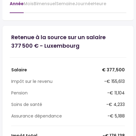
Année
Mois
Bimensuel
Semaine
Journée
Heure
Retenue à la source sur un salaire
377 500 € - Luxembourg
Salaire
€ 377,500
Impôt sur le revenu
-€ 155,613
Pension
-€ 11,104
Soins de santé
-€ 4,233
Assurance dépendance
-€ 5,188
Impôt total
-€ 176,138