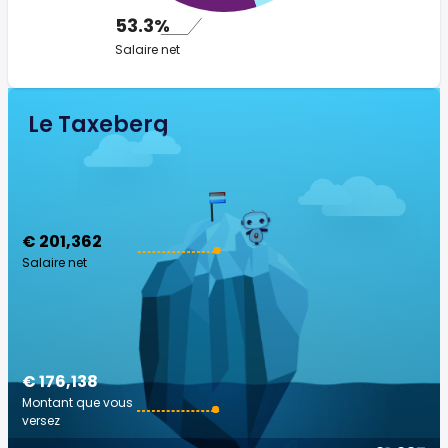
53.3%
Salaire net
Le Taxeberg
€ 201,362
Salaire net
€ 176,138
Montant que vous
versez