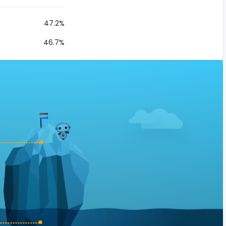
47.2%
46.7%