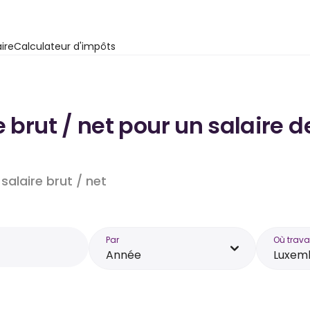
ire
Calculateur d'impôts
e brut / net pour un salaire
salaire brut / net
Par
Où trava
Année
Luxem