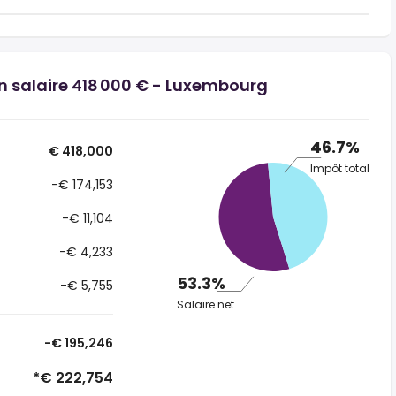
un salaire 418 000 € - Luxembourg
46.7%
€ 418,000
Impôt total
-€ 174,153
-€ 11,104
-€ 4,233
53.3%
-€ 5,755
Salaire net
-€ 195,246
*€ 222,754