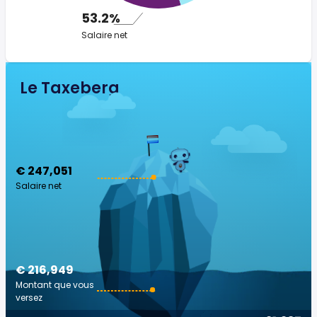
53.2%
Salaire net
Le Taxeberg
€ 247,051
Salaire net
€ 216,949
Montant que vous
versez