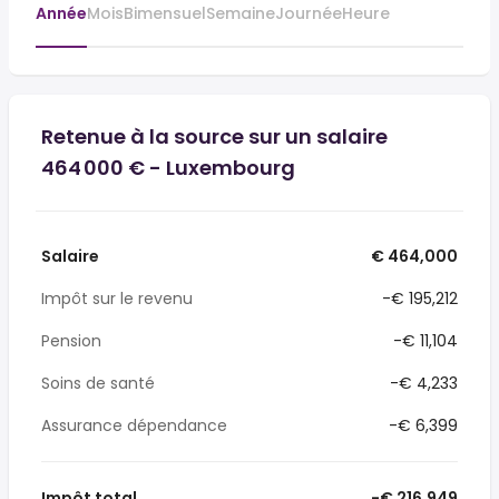
Année
Mois
Bimensuel
Semaine
Journée
Heure
Retenue à la source sur un salaire
464 000 € - Luxembourg
Salaire
€ 464,000
Impôt sur le revenu
-€ 195,212
Pension
-€ 11,104
Soins de santé
-€ 4,233
Assurance dépendance
-€ 6,399
Impôt total
-€ 216,949