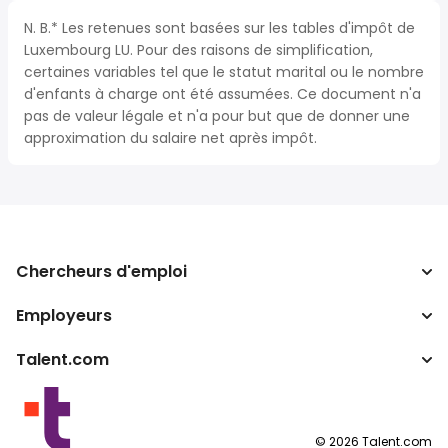
N. B.* Les retenues sont basées sur les tables d'impôt de
Luxembourg LU. Pour des raisons de simplification,
certaines variables tel que le statut marital ou le nombre
d'enfants à charge ont été assumées. Ce document n'a
pas de valeur légale et n'a pour but que de donner une
approximation du salaire net après impôt.
Chercheurs d'emploi
Employeurs
Recherche d'emploi
Recherche de salaire
Talent.com
Entreprises
Calculateur d'impôts
ATS
Autres pays
Convertisseur de salaire
Programmes partenaires
Conditions d’utilisation
©
2026
Talent.com