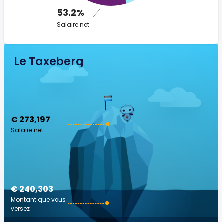
53.2%
Salaire net
Le Taxeberg
€ 273,197
Salaire net
€ 240,303
Montant que vous
versez