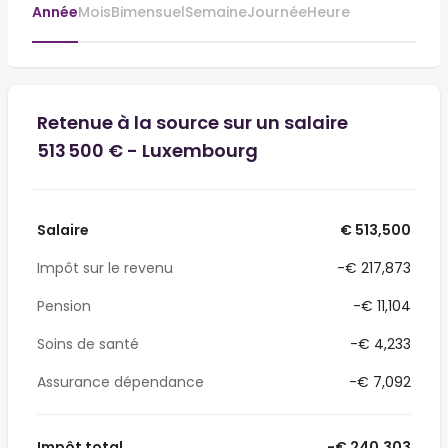
Année
Mois
Bimensuel
Semaine
Journée
Heure
Retenue à la source sur un salaire
513 500 € - Luxembourg
Salaire
€ 513,500
Impôt sur le revenu
-€ 217,873
Pension
-€ 11,104
Soins de santé
-€ 4,233
Assurance dépendance
-€ 7,092
Impôt total
-€ 240,303