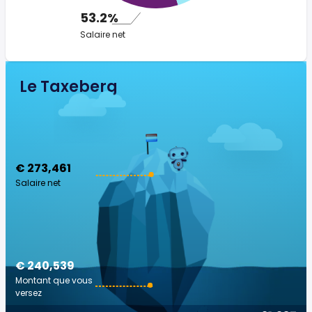
53.2%
Salaire net
Le Taxeberg
€ 273,461
Salaire net
€ 240,539
Montant que vous
versez