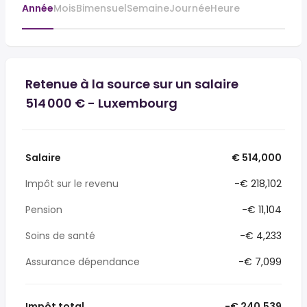
Année
Mois
Bimensuel
Semaine
Journée
Heure
Retenue à la source sur un salaire
514 000 € - Luxembourg
Salaire
€ 514,000
Impôt sur le revenu
-€ 218,102
Pension
-€ 11,104
Soins de santé
-€ 4,233
Assurance dépendance
-€ 7,099
Impôt total
-€ 240,539