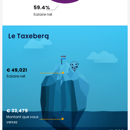
59.4%
Salaire net
Le Taxeberg
€ 49,021
Salaire net
€ 33,479
Montant que vous
versez