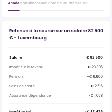
Année
Mois
Bimensuel
Semaine
Journée
Heure
Retenue à la source sur un salaire 82 500
€ - Luxembourg
Salaire
€ 82,500
Impôt sur le revenu
-€ 23,305
Pension
-€ 6,600
Soins de santé
-€ 2,516
Assurance dépendance
-€ 1,058
Impôt total
-€ 33,479