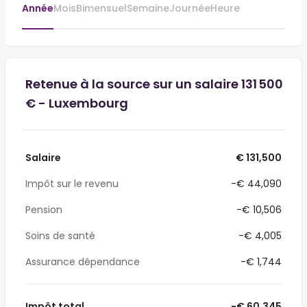
Année
Mois
Bimensuel
Semaine
Journée
Heure
Retenue à la source sur un salaire 131 500
€ - Luxembourg
Salaire
€ 131,500
Impôt sur le revenu
-€ 44,090
Pension
-€ 10,506
Soins de santé
-€ 4,005
Assurance dépendance
-€ 1,744
Impôt total
-€ 60,345