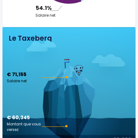
54.1%
Salaire net
Le Taxeberg
€ 71,155
Salaire net
€ 60,345
Montant que vous
versez