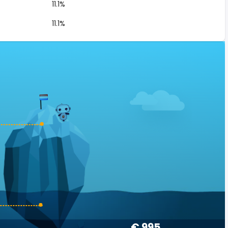
11.1%
11.1%
€ 995