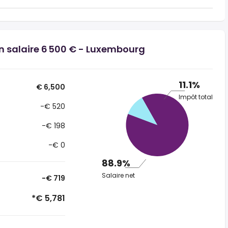
un salaire 6 500 € - Luxembourg
11.1%
€ 6,500
Impôt total
-€ 520
-€ 198
-€ 0
88.9%
Salaire net
-€ 719
*€ 5,781