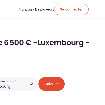
Français
Employeurs
Se connecter
 de 6 500 € -Luxembourg -
illez-vous ?
Calculer
bourg