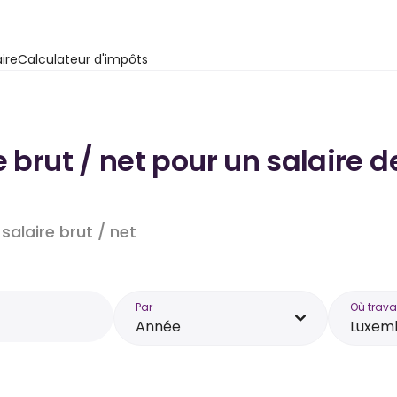
ire
Calculateur d'impôts
e brut / net pour un salaire
salaire brut / net
Par
Où trava
Année
Luxem