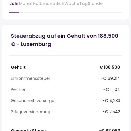
Jahr
Monat
Halbmonatlich
Woche
Tag
Stunde
Steuerabzug auf ein Gehalt von 188.500
€ - Luxemburg
Gehalt
€ 188,500
Einkommenssteuer
-€ 69,214
Pension
-€ 11,104
Gesundheitsvorsorge
-€ 4,233
Pflegeversicherung
-€ 2,542
Gesamte Steuer
-€ 87,093