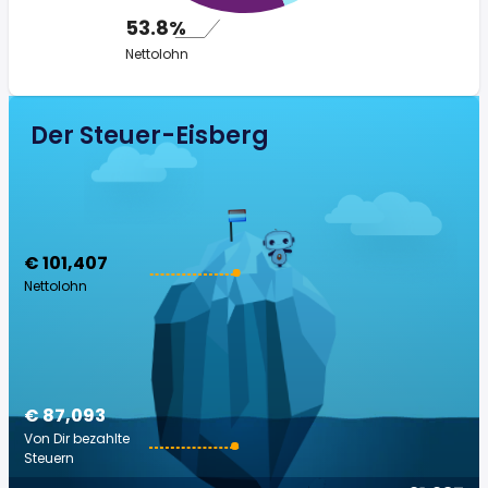
53.8%
Nettolohn
Der Steuer-Eisberg
€ 101,407
Nettolohn
€ 87,093
Von Dir bezahlte
Steuern