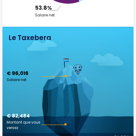
53.8%
Salaire net
Le Taxeberg
€ 96,016
Salaire net
€ 82,484
Montant que vous
versez